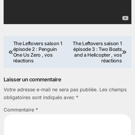
Navigation
The Leftovers saison 1
The Leftovers saison 1
épisode 2 : Penguin
épisode 3 : Two Boats
de
One Us Zero , vos
and a Helicopter , vos
réactions
réactions
l’article
Laisser un commentaire
Votre adresse e-mail ne sera pas publiée.
Les champs
obligatoires sont indiqués avec
*
Commentaire
*