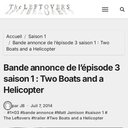
Passer
au
contenu
Accueil
Saison 1
Bande annonce de l’épisode 3 saison 1 : Two
Boats and a Helicopter
Bande annonce de l’épisode 3
saison 1 : Two Boats and a
Helicopter
par JB
Juil 7, 2014
#
1x03
#
bande annonce
#
Matt Jamison
#
saison 1
#
The Leftovers
#
trailer
#
Two Boats and a Helicopter