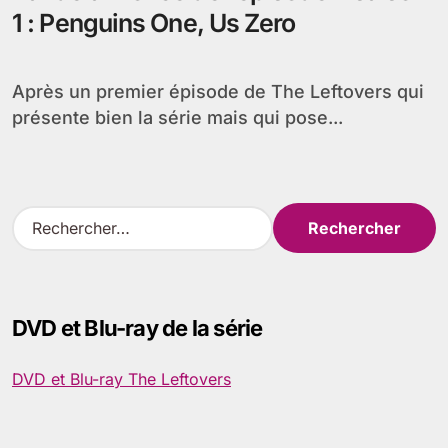
1 : Penguins One, Us Zero
Après un premier épisode de The Leftovers qui
présente bien la série mais qui pose...
R
e
c
h
e
DVD et Blu-ray de la série
r
c
h
DVD et Blu-ray The Leftovers
e
r