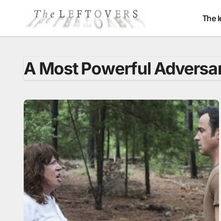
Passer
au
The l
contenu
A Most Powerful Adversa