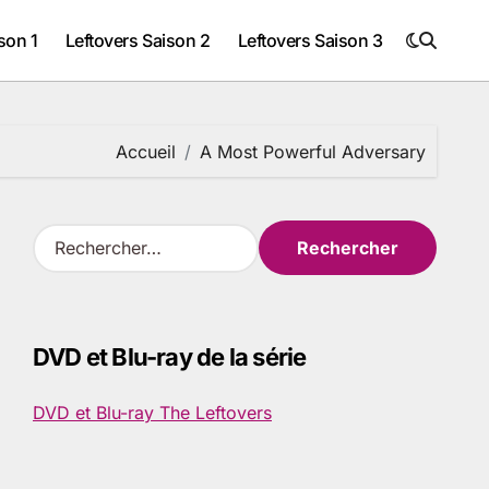
son 1
Leftovers Saison 2
Leftovers Saison 3
Accueil
A Most Powerful Adversary
R
e
c
h
e
DVD et Blu-ray de la série
r
c
h
DVD et Blu-ray The Leftovers
e
r