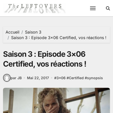
Passer
au
contenu
Accueil
Saison 3
Saison 3 : Episode 3×06 Certified, vos réactions !
Saison 3 : Episode 3×06
Certified, vos réactions !
par JB
Mai 22, 2017
#
3x06
#
Certified
#
synopsis