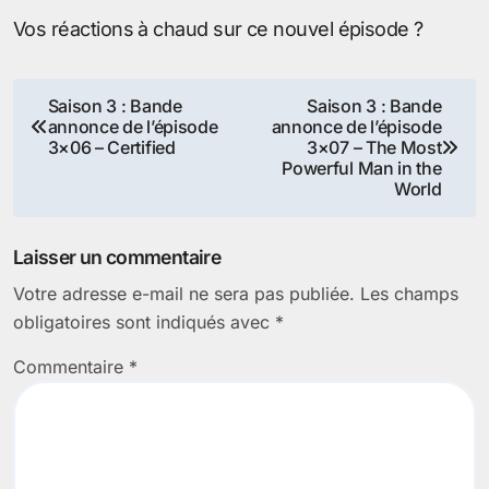
Vos réactions à chaud sur ce nouvel épisode ?
Navigation
Saison 3 : Bande
Saison 3 : Bande
annonce de l’épisode
annonce de l’épisode
de
3×06 – Certified
3×07 – The Most
Powerful Man in the
l’article
World
Laisser un commentaire
Votre adresse e-mail ne sera pas publiée.
Les champs
obligatoires sont indiqués avec
*
Commentaire
*