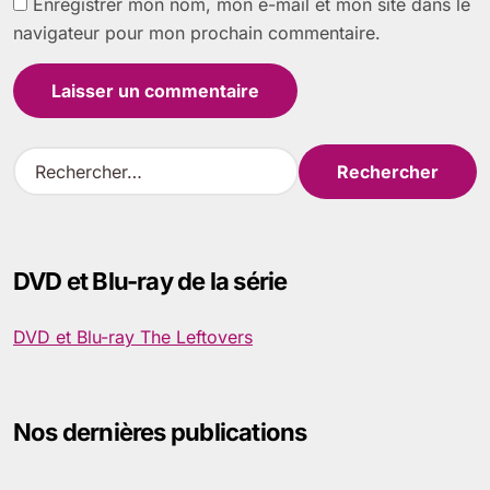
Enregistrer mon nom, mon e-mail et mon site dans le
navigateur pour mon prochain commentaire.
R
e
c
h
e
DVD et Blu-ray de la série
r
c
h
DVD et Blu-ray The Leftovers
e
r
:
Nos dernières publications