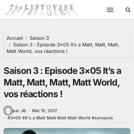
Passer
au
contenu
Accueil
Saison 3
Saison 3 : Episode 3×05 It’s a Matt, Matt, Matt,
Matt World, vos réactions !
Saison 3 : Episode 3×05 It’s a
Matt, Matt, Matt, Matt World,
vos réactions !
par JB
Mai 15, 2017
#
3x05
#
It's a Matt Matt Matt Matt World
#
synopsis