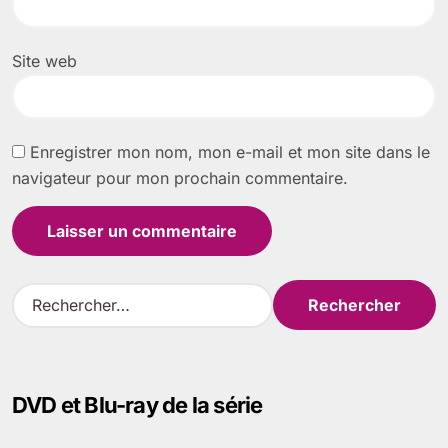
Site web
Enregistrer mon nom, mon e-mail et mon site dans le
navigateur pour mon prochain commentaire.
R
e
c
h
e
DVD et Blu-ray de la série
r
c
h