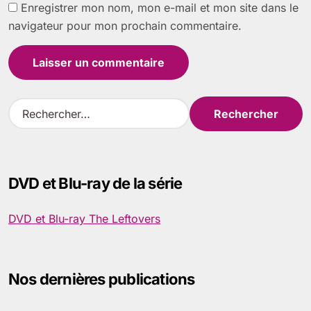
Enregistrer mon nom, mon e-mail et mon site dans le
navigateur pour mon prochain commentaire.
R
e
c
h
e
DVD et Blu-ray de la série
r
c
h
DVD et Blu-ray The Leftovers
e
r
:
Nos dernières publications