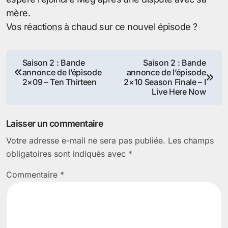
mère.
Vos réactions à chaud sur ce nouvel épisode ?
Navigation
Saison 2 : Bande
Saison 2 : Bande
annonce de l’épisode
annonce de l’épisode
de
2×09 – Ten Thirteen
2×10 Season Finale – I
Live Here Now
l’article
Laisser un commentaire
Votre adresse e-mail ne sera pas publiée.
Les champs
obligatoires sont indiqués avec
*
Commentaire
*