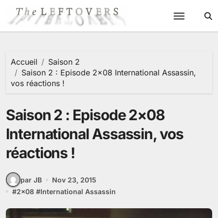
Passer
au
contenu
Accueil
Saison 2
Saison 2 : Episode 2×08 International Assassin,
vos réactions !
Saison 2 : Episode 2×08
International Assassin, vos
réactions !
par JB
Nov 23, 2015
#
2x08
#
International Assassin