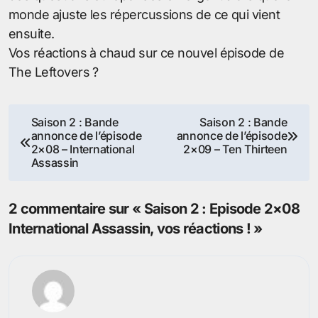
monde ajuste les répercussions de ce qui vient
ensuite.
Vos réactions à chaud sur ce nouvel épisode de
The Leftovers ?
Navigation
Saison 2 : Bande
Saison 2 : Bande
annonce de l’épisode
annonce de l’épisode
de
2×08 – International
2×09 – Ten Thirteen
Assassin
l’article
2 commentaire sur « Saison 2 : Episode 2×08
International Assassin, vos réactions ! »