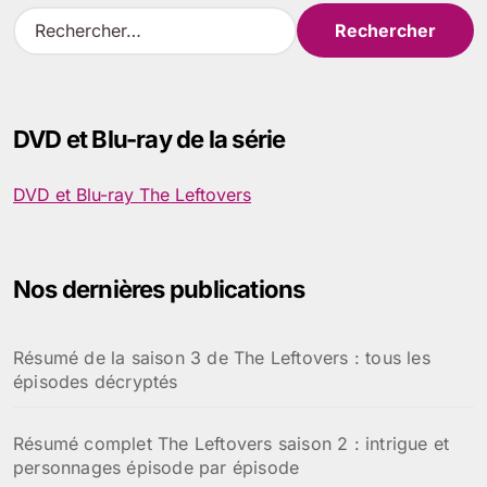
R
e
c
h
e
DVD et Blu-ray de la série
r
c
h
DVD et Blu-ray The Leftovers
e
r
:
Nos dernières publications
Résumé de la saison 3 de The Leftovers : tous les
épisodes décryptés
Résumé complet The Leftovers saison 2 : intrigue et
personnages épisode par épisode