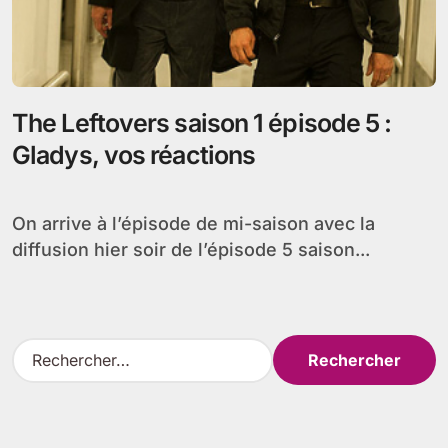
The Leftovers saison 1 épisode 5 :
Gladys, vos réactions
On arrive à l’épisode de mi-saison avec la
diffusion hier soir de l’épisode 5 saison...
R
e
c
h
e