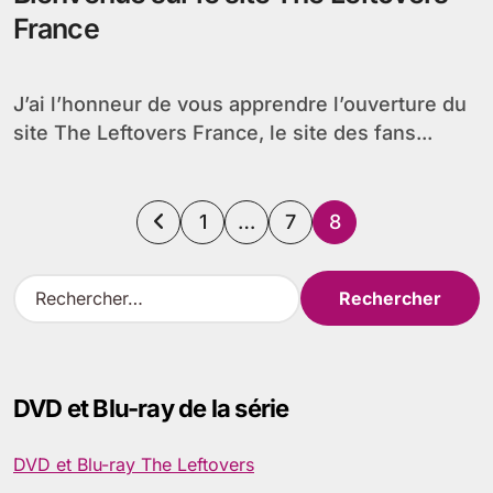
France
J’ai l’honneur de vous apprendre l’ouverture du
site The Leftovers France, le site des fans...
Pagination
1
…
7
8
des
R
e
publications
c
h
e
DVD et Blu-ray de la série
r
c
h
DVD et Blu-ray The Leftovers
e